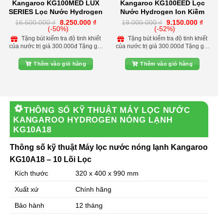
Kangaroo KG100MED LUX
Kangaroo KG100EED Lọc
SERIES Lọc Nước Hydrogen
Nước Hydrogen Ion Kiềm
Ion Kiềm
Giá
Giá
Giá
Giá
16.500.000
₫
8.250.000
₫
19.000.000
₫
9.150.000
₫
gốc
hiện
gốc
hiện
(-50%)
(-52%)
là:
tại
là:
tại
Tặng bút kiểm tra độ tinh khiết
Tặng bút kiểm tra độ tinh khiết
16.500.000 ₫.
là:
19.000.000 ₫.
là:
của nước trị giá 300.000đ Tặng gói
của nước trị giá 300.000đ Tặng gói
8.250.000 ₫.
9.15
lắp đặt và phụ kiện tại nhà khu vực
lắp đặt và phụ kiện tại nhà khu vực
nội thành Hà Nội Giảm 150.000đ
nội thành Hà Nội Giảm 150.000đ
Thêm vào giỏ hàng
Thêm vào giỏ hàng
khi lắp kèm bộ lọc nước đầu nguồn
khi lắp kèm bộ lọc nước đầu nguồn
bảo vệ máy lọc Giảm 200.000đ khi
bảo vệ máy lọc Tặng gói chăm sóc
lắp đèn UV diệt khuẩn cho máy lọc
bảo dưỡng máy lọc trong vòng 2
Liên hệ đặt hàng hotine: 0972 543
năm Liên hệ: 0965 468 880 để có
088
ưu đãi tốt nhất
THÔNG SỐ KỸ THUẬT
MÁY LỌC NƯỚC
KANGAROO HYDROGEN NÓNG LẠNH
KG10A18
Thông số kỹ thuật Máy lọc nước nóng lạnh Kangaroo
KG10A18 – 10 Lõi Lọc
Kích thước
320 x 400 x 990 mm
Xuất xứ
Chính hãng
Bảo hành
12 tháng