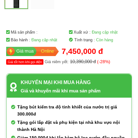
Mã sản phẩm :
Xuất xứ :
Đang cập nhật
Bảo hành :
Đang cập nhật
Tình trạng :
Còn hàng
7,450,000 đ
Giá mua
Online
10,390,000 đ
(-28%)
Giá niêm yết:
Giá tốt hơn khi gọi điện
KHUYẾN MẠI KHI MUA HÀNG
Giá và khuyến mãi khi mua sản phẩm
Tặng bút kiểm tra độ tinh khiết của nước trị giá
300.000đ
Tặng gói lắp đặt và phụ kiện tại nhà khu vực nội
thành Hà Nội
Giảm 150.000đ khi lắp kèm bộ lọc nước đầu nguồn