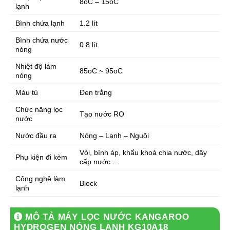
8oC – 15oC
lạnh
Bình chứa lạnh
1.2 lít
Bình chứa nước
0.8 lít
nóng
Nhiệt độ làm
85oC ~ 95oC
nóng
Màu tủ
Đen trắng
Chức năng lọc
Tạo nước RO
nước
Nước đầu ra
Nóng – Lạnh – Nguội
Vòi, bình áp, khẩu khoá chia nước, dây
Phụ kiện đi kèm
cấp nước …
Công nghệ làm
Block
lạnh
MÔ TẢ
MÁY LỌC NƯỚC KANGAROO
HYDROGEN NÓNG LẠNH KG10A18