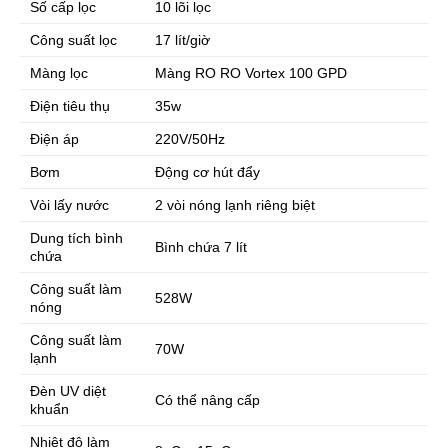
Số cấp lọc
10 lõi lọc
Công suất lọc
17 lít/giờ
Màng lọc
Màng RO RO Vortex 100 GPD
Điện tiêu thụ
35w
Điện áp
220V/50Hz
Bơm
Động cơ hút đẩy
Vòi lấy nước
2 vòi nóng lạnh riêng biệt
Dung tích bình
Bình chứa 7 lít
chứa
Công suất làm
528W
nóng
Công suất làm
70W
lạnh
Đèn UV diệt
Có thể nâng cấp
khuẩn
Nhiệt độ làm