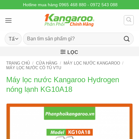
Skip
Hotline mua hàng 0965 468 880 - 0972 543 088
to
content
Tìm
kiếm:
LỌC
TRANG CHỦ
/
CỬA HÀNG
/
MÁY LỌC NƯỚC KANGAROO
/
MÁY LỌC NƯỚC CÓ TỦ VTU
Máy lọc nước Kangaroo Hydrogen
nóng lạnh KG10A18