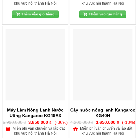
là:
tại
là:
tại
khu vực nội thành Hà Nội
khu vực nội thành Hà Nội
6.290.000 ₫.
là:
9.425.000 ₫.
là:
3.750.000 ₫.
4.990.000
Thêm vào giỏ hàng
Thêm vào giỏ hàng
Máy Làm Nóng Lạnh Nước
Cây nước nóng lạnh Kangaroo
Uống Kangaroo KG49A3
KG40H
Giá
Giá
Giá
Giá
5.990.000
₫
3.850.000
₫
(-36%)
4.200.000
₫
3.650.000
₫
(-13%)
gốc
hiện
gốc
hiện
Miễn phí vận chuyển và lắp đặt
Miễn phí vận chuyển và lắp đặt
là:
tại
là:
tại
khu vực nội thành Hà Nội
khu vực nội thành Hà Nội
5.990.000 ₫.
là:
4.200.000 ₫.
là: