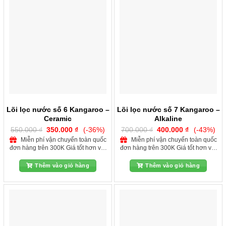
Lõi lọc nước số 6 Kangaroo –
Lõi lọc nước số 7 Kangaroo –
Ceramic
Alkaline
Giá
Giá
Giá
Giá
550.000
₫
350.000
₫
(-36%)
700.000
₫
400.000
₫
(-43%)
gốc
hiện
gốc
hiện
Miễn phí vận chuyển toàn quốc
Miễn phí vận chuyển toàn quốc
là:
tại
là:
tại
đơn hàng trên 300K Giá tốt hơn với
đơn hàng trên 300K Giá tốt hơn với
550.000 ₫.
là:
700.000 ₫.
là:
350.000 ₫.
400.000 ₫.
quý khách hàng dự án
quý khách hàng dự án
Thêm vào giỏ hàng
Thêm vào giỏ hàng