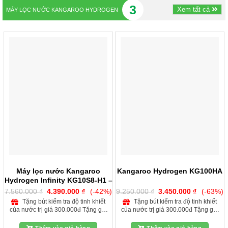
3
Xem tất cả
MÁY LỌC NƯỚC KANGAROO HYDROGEN
Máy lọc nước Kangaroo
Kangaroo Hydrogen KG100HA
Hydrogen Infinity KG10S8-H1 –
2 Chế Độ
Giá
Giá
Giá
Giá
7.560.000
₫
4.390.000
₫
(-42%)
9.250.000
₫
3.450.000
₫
(-63%)
gốc
hiện
gốc
hiện
Tặng bút kiểm tra độ tinh khiết
Tặng bút kiểm tra độ tinh khiết
là:
tại
là:
tại
của nước trị giá 300.000đ Tặng gói
của nước trị giá 300.000đ Tặng gói
7.560.000 ₫.
là:
9.250.000 ₫.
là:
4.390.000 ₫.
3.450.000
lắp đặt và phụ kiện tại nhà khu vực
lắp đặt và phụ kiện tại nhà khu vực
nội thành Hà Nội Giảm 150.000đ
nội thành Hà Nội Giảm 150.000đ
Thêm vào giỏ hàng
Thêm vào giỏ hàng