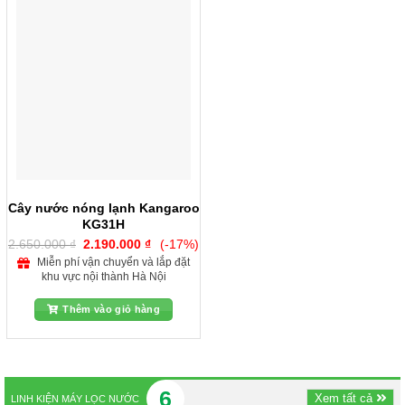
Cây nước nóng lạnh Kangaroo
KG31H
Giá
Giá
2.650.000
₫
2.190.000
₫
(-17%)
gốc
hiện
Miễn phí vận chuyển và lắp đặt
là:
tại
khu vực nội thành Hà Nội
2.650.000 ₫.
là:
2.190.000 ₫.
Thêm vào giỏ hàng
6
Xem tất cả
LINH KIỆN MÁY LỌC NƯỚC