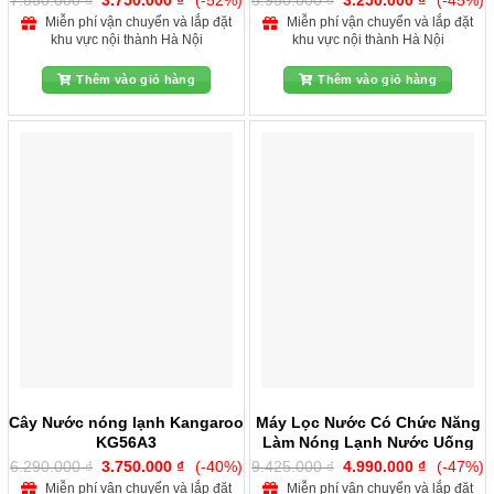
7.850.000
₫
3.750.000
₫
(-52%)
5.950.000
₫
3.250.000
₫
(-45%)
gốc
hiện
gốc
hiện
Miễn phí vận chuyển và lắp đặt
Miễn phí vận chuyển và lắp đặt
là:
tại
là:
tại
khu vực nội thành Hà Nội
khu vực nội thành Hà Nội
7.850.000 ₫.
là:
5.950.000 ₫.
là:
3.750.000 ₫.
3.250.000
Thêm vào giỏ hàng
Thêm vào giỏ hàng
Cây Nước nóng lạnh Kangaroo
Máy Lọc Nước Có Chức Năng
KG56A3
Làm Nóng Lạnh Nước Uống
KG62A3
Giá
Giá
Giá
Giá
6.290.000
₫
3.750.000
₫
(-40%)
9.425.000
₫
4.990.000
₫
(-47%)
gốc
hiện
gốc
hiện
Miễn phí vận chuyển và lắp đặt
Miễn phí vận chuyển và lắp đặt