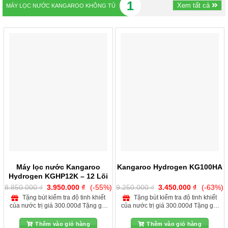
1
Xem tất cả
MÁY LỌC NƯỚC KANGAROO KHÔNG TỦ
Máy lọc nước Kangaroo
Kangaroo Hydrogen KG100HA
Hydrogen KGHP12K – 12 Lõi
Mới 2025
Giá
Giá
Giá
Giá
8.850.000
₫
3.950.000
₫
(-55%)
9.250.000
₫
3.450.000
₫
(-63%)
gốc
hiện
gốc
hiện
Tặng bút kiểm tra độ tinh khiết
Tặng bút kiểm tra độ tinh khiết
là:
tại
là:
tại
của nước trị giá 300.000đ Tặng gói
của nước trị giá 300.000đ Tặng gói
8.850.000 ₫.
là:
9.250.000 ₫.
là:
3.950.000 ₫.
3.450.000
lắp đặt và phụ kiện tại nhà khu vực
lắp đặt và phụ kiện tại nhà khu vực
nội thành Hà Nội Giảm 150.000đ
nội thành Hà Nội Giảm 150.000đ
Thêm vào giỏ hàng
Thêm vào giỏ hàng