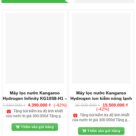
Máy lọc nước Kangaroo
Máy lọc nước Kangaroo
Hydrogen Infinity KG10S8-H1 –
Hydrogen ion kiềm nóng lạnh
2 Chế Độ
KGHC13A3
Giá
Giá
Giá
Giá
7.560.000
₫
4.390.000
₫
(-42%)
26.500.000
₫
15.500.000
₫
gốc
hiện
gốc
hiện
(-42%)
Tặng bút kiểm tra độ tinh khiết
là:
tại
là:
tại
Tặng bút kiểm tra độ tinh khiết
của nước trị giá 300.000đ Tặng gói
7.560.000 ₫.
là:
26.500.000 ₫.
là:
của nước trị giá 300.000đ Tặng gói
4.390.000 ₫.
15.5
lắp đặt và phụ kiện tại nhà khu vực
lắp đặt và phụ kiện tại nhà khu vực
nội thành Hà Nội Giảm 150.000đ
Thêm vào giỏ hàng
nội thành Hà Nội Giảm 150.000đ
khi lắp kèm bộ lọc nước đầu nguồn
Thêm vào giỏ hàng
khi lắp kèm bộ lọc nước đầu nguồn
bảo vệ máy lọc Giảm 200.000đ khi