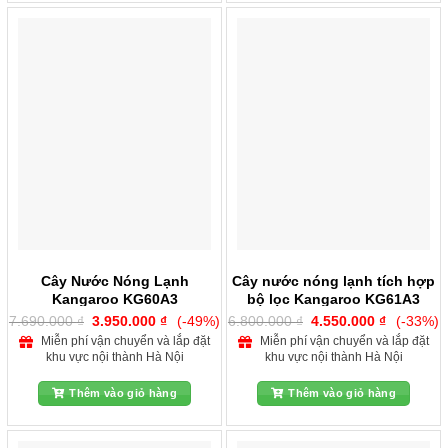
Cây Nước Nóng Lạnh
Cây nước nóng lạnh tích hợp
Kangaroo KG60A3
bộ lọc Kangaroo KG61A3
Giá
Giá
Giá
Giá
7.690.000
₫
3.950.000
₫
(-49%)
6.800.000
₫
4.550.000
₫
(-33%)
gốc
hiện
gốc
hiện
Miễn phí vận chuyển và lắp đặt
Miễn phí vận chuyển và lắp đặt
là:
tại
là:
tại
khu vực nội thành Hà Nội
khu vực nội thành Hà Nội
7.690.000 ₫.
là:
6.800.000 ₫.
là:
3.950.000 ₫.
4.550.000
Thêm vào giỏ hàng
Thêm vào giỏ hàng