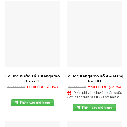
Lõi lọc nước số 1 Kangaroo
Lõi lọc Kangaroo số 4 – Màng
Extra 1
lọc RO
Giá
Giá
Giá
Giá
150.000
₫
60.000
₫
(-60%)
700.000
₫
550.000
₫
(-21%)
gốc
hiện
gốc
hiện
Miễn phí vận chuyển toàn quốc
là:
tại
là:
tại
đơn hàng trên 300K Giá tốt hơn với
150.000 ₫.
là:
700.000 ₫.
là:
60.000 ₫.
550.000 ₫.
quý khách hàng dự án
Thêm vào giỏ hàng
Thêm vào giỏ hàng