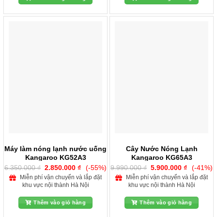
Máy làm nóng lạnh nước uống
Cây Nước Nóng Lạnh
Kangaroo KG52A3
Kangaroo KG65A3
Giá
Giá
Giá
Giá
6.350.000
₫
2.850.000
₫
(-55%)
9.990.000
₫
5.900.000
₫
(-41%)
gốc
hiện
gốc
hiện
Miễn phí vận chuyển và lắp đặt
Miễn phí vận chuyển và lắp đặt
là:
tại
là:
tại
khu vực nội thành Hà Nội
khu vực nội thành Hà Nội
6.350.000 ₫.
là:
9.990.000 ₫.
là:
2.850.000 ₫.
5.900.000
Thêm vào giỏ hàng
Thêm vào giỏ hàng