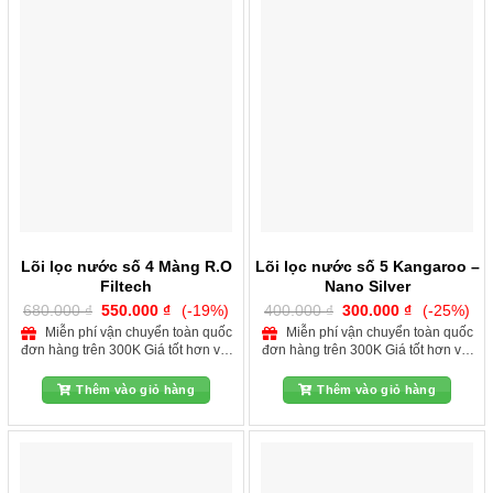
Lõi lọc nước số 4 Màng R.O
Lõi lọc nước số 5 Kangaroo –
Filtech
Nano Silver
Giá
Giá
Giá
Giá
680.000
₫
550.000
₫
(-19%)
400.000
₫
300.000
₫
(-25%)
gốc
hiện
gốc
hiện
Miễn phí vận chuyển toàn quốc
Miễn phí vận chuyển toàn quốc
là:
tại
là:
tại
đơn hàng trên 300K Giá tốt hơn với
đơn hàng trên 300K Giá tốt hơn với
680.000 ₫.
là:
400.000 ₫.
là:
550.000 ₫.
300.000 ₫.
quý khách hàng dự án
quý khách hàng dự án
Thêm vào giỏ hàng
Thêm vào giỏ hàng