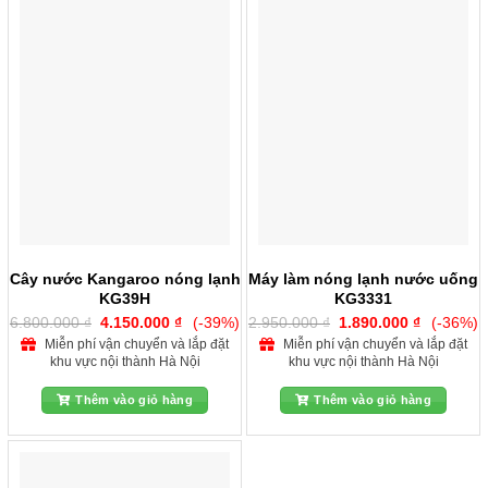
Cây nước Kangaroo nóng lạnh
Máy làm nóng lạnh nước uống
KG39H
KG3331
Giá
Giá
Giá
Giá
6.800.000
₫
4.150.000
₫
(-39%)
2.950.000
₫
1.890.000
₫
(-36%)
gốc
hiện
gốc
hiện
Miễn phí vận chuyển và lắp đặt
Miễn phí vận chuyển và lắp đặt
là:
tại
là:
tại
khu vực nội thành Hà Nội
khu vực nội thành Hà Nội
6.800.000 ₫.
là:
2.950.000 ₫.
là:
4.150.000 ₫.
1.890.000
Thêm vào giỏ hàng
Thêm vào giỏ hàng