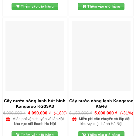
3.850.000 ₫.
3.650.000
Thêm vào giỏ hàng
Thêm vào giỏ hàng
Cây nước nóng lạnh hút bình
Cây nước nóng lạnh Kangaroo
Kangaroo KG39A3
KG46
Giá
Giá
Giá
Giá
4.990.000
₫
4.090.000
₫
(-18%)
8.150.000
₫
5.600.000
₫
(-31%)
gốc
hiện
gốc
hiện
Miễn phí vận chuyển và lắp đặt
Miễn phí vận chuyển và lắp đặt
là:
tại
là:
tại
khu vực nội thành Hà Nội
khu vực nội thành Hà Nội
4.990.000 ₫.
là:
8.150.000 ₫.
là:
4.090.000 ₫.
5.600.000
Thêm vào giỏ hàng
Thêm vào giỏ hàng