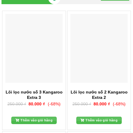
Lõi lọc nước số 3 Kangaroo
Lõi lọc nước số 2 Kangaroo
Extra 3
Extra 2
Giá
Giá
Giá
Giá
250.000
₫
80.000
₫
(-68%)
250.000
₫
80.000
₫
(-68%)
gốc
hiện
gốc
hiện
là:
tại
là:
tại
250.000 ₫.
là:
250.000 ₫.
là:
80.000 ₫.
80.000 ₫.
Thêm vào giỏ hàng
Thêm vào giỏ hàng