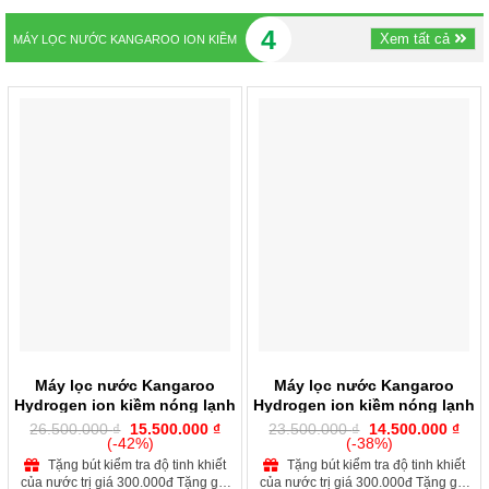
088
khuẩn cho máy lọc Liên hệ đặt hàng
4
hotine: 0972 543 088èm lắp đặt trị
Xem tất cả
MÁY LỌC NƯỚC KANGAROO ION KIỀM
giá 550.000đ ĐT ngay để có giá và
giải pháp tốt nhất
Máy lọc nước Kangaroo
Máy lọc nước Kangaroo
Hydrogen ion kiềm nóng lạnh
Hydrogen ion kiềm nóng lạnh
KGHC13A3
KGHC13A2
Giá
Giá
Giá
Giá
26.500.000
₫
15.500.000
₫
23.500.000
₫
14.500.000
₫
gốc
hiện
gốc
hiện
(-42%)
(-38%)
là:
tại
là:
tại
Tặng bút kiểm tra độ tinh khiết
Tặng bút kiểm tra độ tinh khiết
26.500.000 ₫.
là:
23.500.000 ₫.
là:
của nước trị giá 300.000đ Tặng gói
của nước trị giá 300.000đ Tặng gói
15.500.000 ₫.
14.5