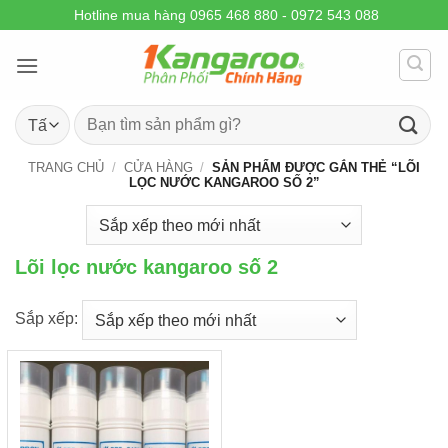
Skip
Hotline mua hàng 0965 468 880 - 0972 543 088
to
content
Tìm
kiếm:
TRANG CHỦ
/
CỬA HÀNG
/
SẢN PHẨM ĐƯỢC GẮN THẺ “LÕI
LỌC NƯỚC KANGAROO SỐ 2”
Lõi lọc nước kangaroo số 2
Sắp xếp: