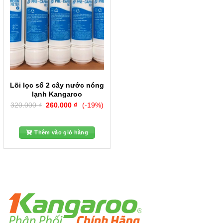
Lõi lọc số 2 cây nước nóng
lạnh Kangaroo
Giá
Giá
320.000
₫
260.000
₫
(-19%)
gốc
hiện
là:
tại
320.000 ₫.
là:
260.000 ₫.
Thêm vào giỏ hàng