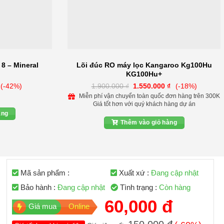
 8 – Mineral
Lõi đúc RO máy lọc Kangaroo Kg100Hu
KG100Hu+
iá
Giá
Giá
(-42%)
1.900.000
₫
1.550.000
₫
(-18%)
iện
gốc
hiện
Miễn phí vận chuyển toàn quốc đơn hàng trên 300K
ại
là:
tại
Giá tốt hơn với quý khách hàng dự án
à:
1.900.000 ₫.
là:
00.000 ₫.
1.550.000 ₫.
àng
Thêm vào giỏ hàng
Mã sản phẩm :
Xuất xứ :
Đang cập nhật
Bảo hành :
Đang cập nhật
Tình trạng :
Còn hàng
60,000 đ
Giá mua
Online