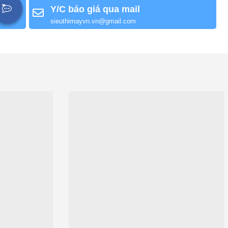
Y/C báo giá qua mail
sieuthimayvn.vn@gmail.com