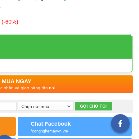
đ
đ
(-60%)
MUA NGAY
ác nhận và giao hàng tận nơi
Chat Facebook
/congnghemayvn.vn/