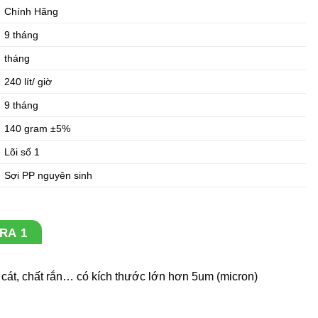
Chính Hãng
9 tháng
tháng
240 lít/ giờ
9 tháng
140 gram ±5%
Lõi số 1
Sợi PP nguyên sinh
RA 1
ụi cát, chất rắn… có kích thước lớn hơn 5um (micron)