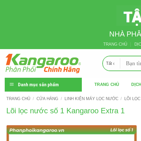
Skip
to
content
NHÀ PHÂ
TRANG CHỦ
DỊ
Tìm
kiếm:
Danh mục sản phẩm
TRANG CHỦ
DỊCH
TRANG CHỦ
/
CỬA HÀNG
/
LINH KIỆN MÁY LỌC NƯỚC
/
LÕI LỌC
Lõi lọc nước số 1 Kangaroo Extra 1