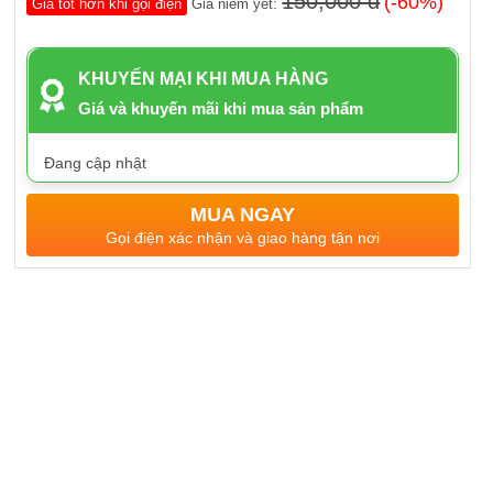
150,000 đ
(-60%)
Giá tốt hơn khi gọi điện
Giá niêm yết:
KHUYẾN MẠI KHI MUA HÀNG
Giá và khuyến mãi khi mua sản phẩm
Đang cập nhật
MUA NGAY
Gọi điện xác nhận và giao hàng tận nơi