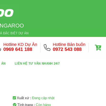
KANGAROO
Á ĐẶC BIÊT DỰ ÁN
Hotline KD Dự Án
Hotline Bán buôn
0969 641 188
0972 543 088
Ự ÁN
LIÊN HỆ TƯ VẤN NHANH 24/7
Xuất xứ :
Đang cập nhật
Tình trạng :
Còn hàng