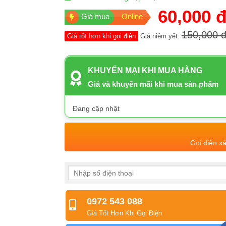
60,000 
Giá mua
Online
150,000 
Giá tốt hơn khi gọi điện
Giá niêm yết:
KHUYẾN MẠI KHI MUA HÀNG
Giá và khuyến mãi khi mua sản phẩm
Đang cập nhật
Gọi điện x
0972 543 088
Giá Tốt Hơn Khi Gọi Điện