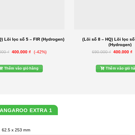
Q) Lõi lọc số 5 – FIR (Hydrogen)
(Lõi số 8 – HQ) Lõi lọc số
(Hydrogen)
Giá
Giá
Giá
G
000
₫
400.000
₫
(-42%)
690.000
₫
400.000
₫
gốc
hiện
gốc
h
là:
tại
là:
t
690.000 ₫.
là:
690.000 ₫.
l
400.000 ₫.
4
Thêm vào giỏ hàng
Thêm vào giỏ h
KANGAROO EXTRA 1
62.5 x 253 mm