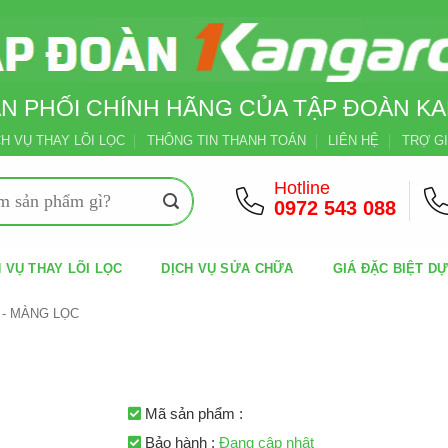
N PHỐI CHÍNH HÃNG CỦA TẬP ĐOÀN 
CH VỤ THAY LÕI LỌC
THÔNG TIN THANH TOÁN
LIÊN HỆ
TRỢ GI
Hotline
0972 543 088
 VỤ THAY LÕI LỌC
DỊCH VỤ SỬA CHỮA
GIÁ ĐẶC BIỆT D
 - MÀNG LỌC
Mã sản phẩm :
Bảo hành :
Đang cập nhật