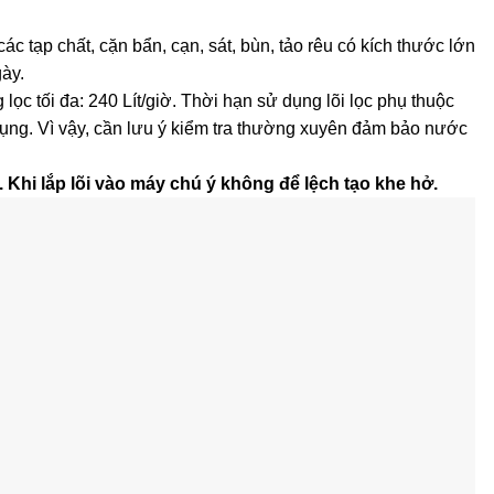
ác tạp chất, cặn bẩn, cạn, sát, bùn, tảo rêu có kích thước lớn
ày.
ọc tối đa: 240 Lít/giờ. Thời hạn sử dụng lõi lọc phụ thuộc
ụng. Vì vậy, cần lưu ý kiểm tra thường xuyên đảm bảo nước
. Khi lắp lõi vào máy chú ý không để lệch tạo khe hở.