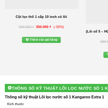
Cột lọc thô 1 cấp 10 inch có lõi
Giá
Giá
500.000
₫
350.000
₫
(-30%)
gốc
hiện
(Lõi số 5 – H
là:
tại
500.000 ₫.
là:
350.000 ₫.
Thêm vào giỏ hàng
690.
THÔNG SỐ KỸ THUẬT
LÕI LỌC NƯỚC SỐ 1 
Thông số kỹ thuật Lõi lọc nước số 1 Kangaroo Extra 1
Kích thước