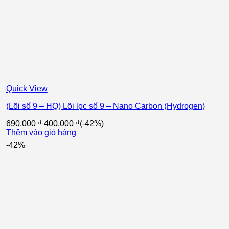
Quick View
(Lõi số 9 – HQ) Lõi lọc số 9 – Nano Carbon (Hydrogen)
Giá
Giá
690.000
₫
400.000
₫
(-42%)
gốc
hiện
Thêm vào giỏ hàng
là:
tại
-42%
690.000 ₫.
là:
400.000 ₫.