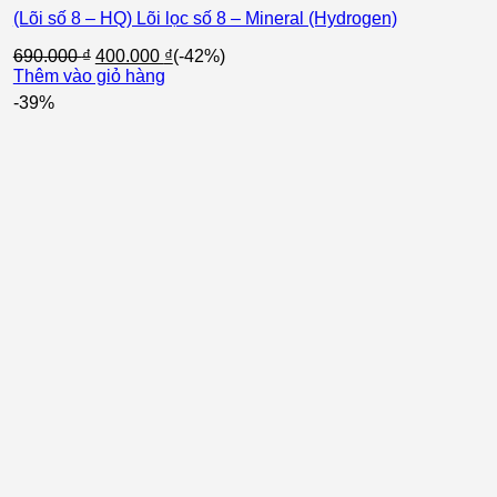
(Lõi số 8 – HQ) Lõi lọc số 8 – Mineral (Hydrogen)
Giá
Giá
690.000
₫
400.000
₫
(-42%)
gốc
hiện
Thêm vào giỏ hàng
là:
tại
-39%
690.000 ₫.
là:
400.000 ₫.