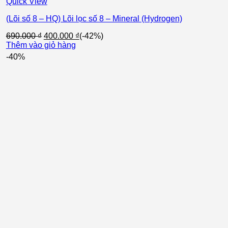
Quick View
(Lõi số 8 – HQ) Lõi lọc số 8 – Mineral (Hydrogen)
Giá
Giá
690.000
₫
400.000
₫
(-42%)
gốc
hiện
Thêm vào giỏ hàng
là:
tại
-40%
690.000 ₫.
là:
400.000 ₫.