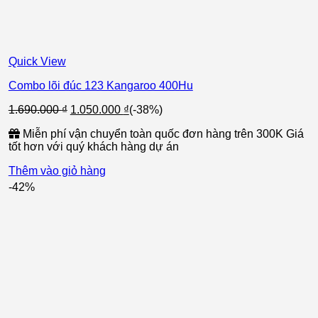
Quick View
Combo lõi đúc 123 Kangaroo 400Hu
Giá
Giá
1.690.000
₫
1.050.000
₫
(-38%)
gốc
hiện
Miễn phí vận chuyển toàn quốc đơn hàng trên 300K Giá
là:
tại
tốt hơn với quý khách hàng dự án
1.690.000 ₫.
là:
1.050.000 ₫.
Thêm vào giỏ hàng
-42%