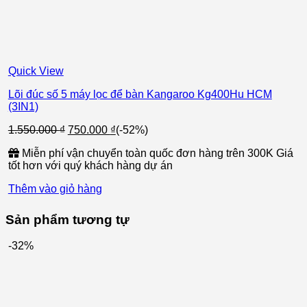
Quick View
Lõi đúc số 5 máy lọc để bàn Kangaroo Kg400Hu HCM
(3IN1)
Giá
Giá
1.550.000
₫
750.000
₫
(-52%)
gốc
hiện
Miễn phí vận chuyển toàn quốc đơn hàng trên 300K Giá
là:
tại
tốt hơn với quý khách hàng dự án
1.550.000 ₫.
là:
750.000 ₫.
Thêm vào giỏ hàng
Sản phẩm tương tự
-32%