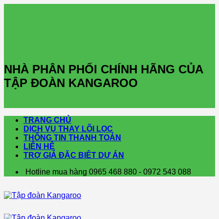
Skip
to
content
NHÀ PHÂN PHỐI CHÍNH HÃNG CỦA
TẬP ĐOÀN KANGAROO
TRANG CHỦ
DỊCH VỤ THAY LÕI LỌC
THÔNG TIN THANH TOÁN
LIÊN HỆ
TRỢ GIÁ ĐẶC BIÊT DỰ ÁN
Hotline mua hàng 0965 468 880 - 0972 543 088