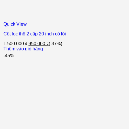
Quick View
Cột lọc thô 2 cấp 20 inch có lõi
Giá
Giá
1.500.000
₫
950.000
₫
(-37%)
gốc
hiện
Thêm vào giỏ hàng
là:
tại
-45%
1.500.000 ₫.
là:
950.000 ₫.