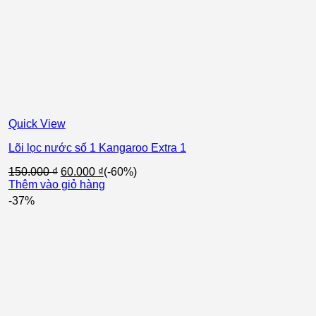
Quick View
Lõi lọc nước số 1 Kangaroo Extra 1
Giá
Giá
150.000
₫
60.000
₫
(-60%)
gốc
hiện
Thêm vào giỏ hàng
là:
tại
-37%
150.000 ₫.
là:
60.000 ₫.