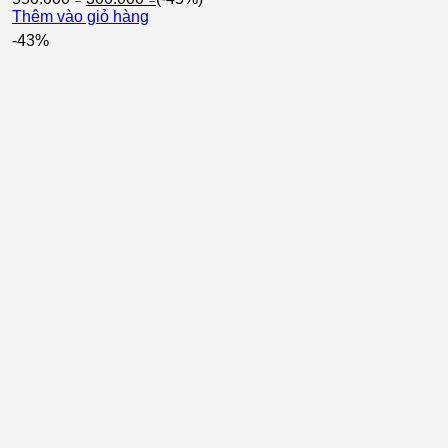
gốc
hiện
Thêm vào giỏ hàng
là:
tại
-43%
550.000 ₫.
là:
300.000 ₫.