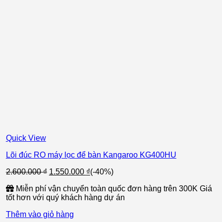
Quick View
Lõi đúc RO máy lọc để bàn Kangaroo KG400HU
Giá
Giá
2.600.000
₫
1.550.000
₫
(-40%)
gốc
hiện
Miễn phí vận chuyển toàn quốc đơn hàng trên 300K Giá
là:
tại
tốt hơn với quý khách hàng dự án
2.600.000 ₫.
là:
1.550.000 ₫.
Thêm vào giỏ hàng