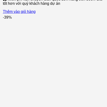
tốt hơn với quý khách hàng dự án
680.000 ₫.
là:
550.000 ₫.
Thêm vào giỏ hàng
-39%