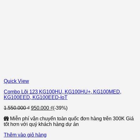
Quick View
Combo Lõi 123 KG100HU, KG100HU+, KG100MED,
KG100EED, KG100EED-IoT
Giá
Giá
1.550.000
₫
950.000
₫
(-39%)
gốc
hiện
Miễn phí vận chuyển toàn quốc đơn hàng trên 300K Giá
là:
tại
tốt hơn với quý khách hàng dự án
1.550.000 ₫.
là:
950.000 ₫.
Thêm vào giỏ hàng