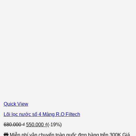
Quick View
Lõi lọc nước số 4 Màng R.O Filtech
Giá
Giá
680.000
₫
550.000
₫
(-19%)
gốc
hiện
Miễn phí vận chuyển toàn quốc đơn hàng trên 300K Giá
là:
tại