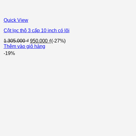
Quick View
Cột lọc thô 3 cấp 10 inch có lõi
Giá
Giá
1.305.000
₫
950.000
₫
(-27%)
gốc
hiện
Thêm vào giỏ hàng
là:
tại
-19%
1.305.000 ₫.
là:
950.000 ₫.