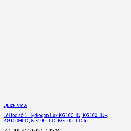
Quick View
Lõi lọc số 1 Hydrogen Lux KG100HU, KG100HU+,
KG100MED, KG100EED, KG100EED-IoT
Giá
Giá
550.000
₫
300.000
₫
(-45%)