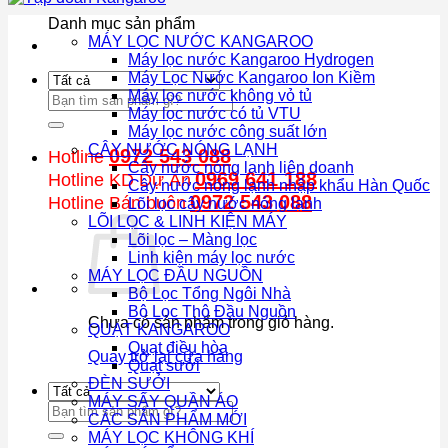
Danh mục sản phẩm
MÁY LỌC NƯỚC KANGAROO
Máy lọc nước Kangaroo Hydrogen
Máy Lọc Nước Kangaroo Ion Kiềm
Máy lọc nước không vỏ tủ
Tìm
Máy lọc nước có tủ VTU
kiếm:
Máy lọc nước công suất lớn
CÂY NƯỚC NÓNG LẠNH
0972 543 088
Hotline
Cây nước nóng lạnh liên doanh
0969 641 188
Hotline KD Dự Án
Cây nước nóng lạnh nhập khẩu Hàn Quốc
0972 543 088
Hotline Bán buôn
Lõi lọc cây nước nóng lạnh
LÕI LỌC & LINH KIỆN MÁY
Lõi lọc – Màng lọc
Linh kiện máy lọc nước
MÁY LỌC ĐẦU NGUỒN
Bộ Lọc Tổng Ngôi Nhà
Bộ Lọc Thô Đầu Nguồn
Chưa có sản phẩm trong giỏ hàng.
QUẠT KANGAROO
Quạt điều hòa
Quay trở lại cửa hàng
Quạt sưởi
ĐÈN SƯỞI
MÁY SẤY QUẦN ÁO
Tìm
CÁC SẢN PHẨM MỚI
kiếm:
MÁY LỌC KHÔNG KHÍ