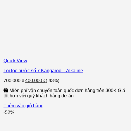
Quick View
Lõi lọc nước số 7 Kangaroo – Alkaline
Giá
Giá
700.000
₫
400.000
₫
(-43%)
gốc
hiện
Miễn phí vận chuyển toàn quốc đơn hàng trên 300K Giá
là:
tại
tốt hơn với quý khách hàng dự án
700.000 ₫.
là:
400.000 ₫.
Thêm vào giỏ hàng
-52%