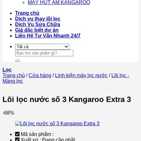
MÁY HÚT ẨM KANGAROO
Trang chủ
Dịch vụ thay lõi lọc
Dịch Vụ Sửa Chữa
Giá đặc biệt dự án
Liên Hệ Tư Vấn Nhanh 24/7
Tìm
kiếm:
Lọc
Trang chủ
/
Cửa hàng
/
Linh kiện máy lọc nước
/
Lõi lọc -
Màng lọc
Lõi lọc nước số 3 Kangaroo Extra 3
-68%
Mã sản phẩm :
Xuất xứ :
Đang cập nhật