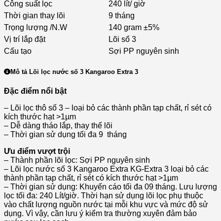
Công suất lọc
240 lít/ giờ
Thời gian thay lõi
9 tháng
Trọng lượng /N.W
140 gram ±5%
Vị trí lắp đặt
Lõi số 3
Cấu tạo
Sợi PP nguyên sinh
Mô tả
Lõi lọc nước số 3 Kangaroo Extra 3
Đặc điểm nổi bật
– Lõi lọc thô số 3 – loại bỏ các thành phần tạp chất, rỉ sét có
kích thước hạt >1µm
– Dễ dàng tháo lắp, thay thế lõi
– Thời gian sử dụng tối đa 9 tháng
Ưu điểm vượt trội
– Thành phần lõi lọc: Sợi PP nguyên sinh
– Lõi lọc nước số 3 Kangaroo Extra KG-Extra 3 loại bỏ các
thành phần tạp chất, rỉ sét có kích thước hạt >1µm
– Thời gian sử dụng: Khuyến cáo tối đa 09 tháng. Lưu lượng
lọc tối đa: 240 Lít/giờ. Thời hạn sử dụng lõi lọc phụ thuộc
vào chất lượng nguồn nước tại mỗi khu vực và mức độ sử
dụng. Vì vậy, cần lưu ý kiểm tra thường xuyên đảm bảo