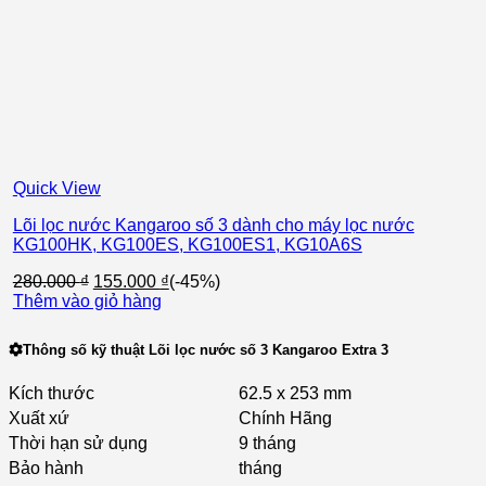
Quick View
Lõi lọc nước Kangaroo số 3 dành cho máy lọc nước
KG100HK, KG100ES, KG100ES1, KG10A6S
Giá
Giá
280.000
₫
155.000
₫
(-45%)
gốc
hiện
Thêm vào giỏ hàng
là:
tại
280.000 ₫.
là:
Thông số kỹ thuật
Lõi lọc nước số 3 Kangaroo Extra 3
155.000 ₫.
Kích thước
62.5 x 253 mm
Xuất xứ
Chính Hãng
Thời hạn sử dụng
9 tháng
Bảo hành
tháng