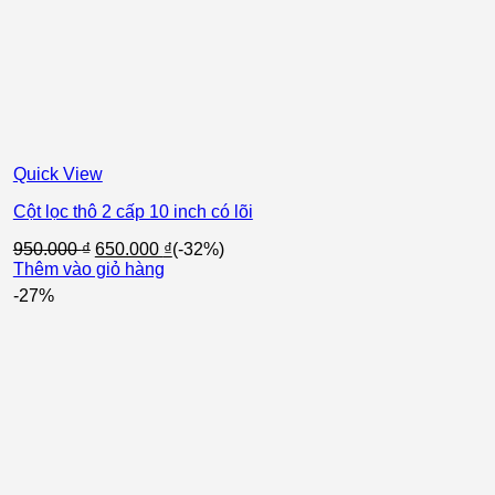
Quick View
Cột lọc thô 2 cấp 10 inch có lõi
Giá
Giá
950.000
₫
650.000
₫
(-32%)
gốc
hiện
Thêm vào giỏ hàng
là:
tại
-27%
950.000 ₫.
là:
650.000 ₫.