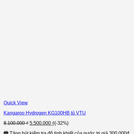
Quick View
Kangaroo Hydrogen KG100HB tủ VTU
Giá
Giá
8.100.000
₫
5.500.000
₫
(-32%)
gốc
hiện
Tặng bút kiểm tra độ tinh khiết của nước trị giá 300.000đ
là:
tại