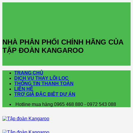
Skip
to
content
NHÀ PHÂN PHỐI CHÍNH HÃNG CỦA
TẬP ĐOÀN KANGAROO
TRANG CHỦ
DỊCH VỤ THAY LÕI LỌC
THÔNG TIN THANH TOÁN
LIÊN HỆ
TRỢ GIÁ ĐẶC BIÊT DỰ ÁN
Hotline mua hàng 0965 468 880 - 0972 543 088