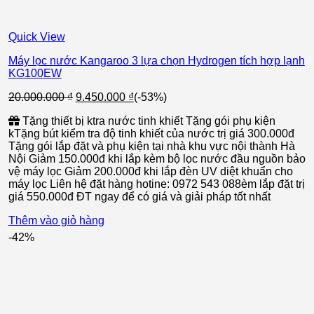
Quick View
Máy lọc nước Kangaroo 3 lựa chọn Hydrogen tích hợp lạnh
KG100EW
Giá
Giá
20.000.000
₫
9.450.000
₫
(-53%)
gốc
hiện
Tặng thiết bị ktra nước tinh khiết Tặng gói phụ kiện
là:
tại
kTặng bút kiểm tra độ tinh khiết của nước trị giá 300.000đ
20.000.000 ₫.
là:
Tặng gói lắp đặt và phụ kiện tại nhà khu vực nội thành Hà
9.450.000 ₫.
Nội Giảm 150.000đ khi lắp kèm bộ lọc nước đầu nguồn bảo
vệ máy lọc Giảm 200.000đ khi lắp đèn UV diệt khuẩn cho
máy lọc Liên hệ đặt hàng hotine: 0972 543 088èm lắp đặt trị
giá 550.000đ ĐT ngay để có giá và giải pháp tốt nhất
Thêm vào giỏ hàng
-42%