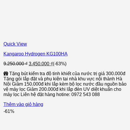
Quick View
Kangaroo Hydrogen KG100HA
Giá
Giá
9.250.000
₫
3.450.000
₫
(-63%)
gốc
hiện
Tặng bút kiểm tra độ tinh khiết của nước trị giá 300.000đ
là:
tại
Tặng gói lắp đặt và phụ kiện tại nhà khu vực nội thành Hà
9.250.000 ₫.
là:
Nội Giảm 150.000đ khi lắp kèm bộ lọc nước đầu nguồn bảo
3.450.000 ₫.
vệ máy lọc Giảm 200.000đ khi lắp đèn UV diệt khuẩn cho
máy lọc Liên hệ đặt hàng hotine: 0972 543 088
Thêm vào giỏ hàng
-61%