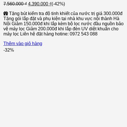
Giá
Giá
7.560.000
₫
4.390.000
₫
(-42%)
gốc
hiện
Tặng bút kiểm tra độ tinh khiết của nước trị giá 300.000đ
là:
tại
Tặng gói lắp đặt và phụ kiện tại nhà khu vực nội thành Hà
7.560.000 ₫.
là:
Nội Giảm 150.000đ khi lắp kèm bộ lọc nước đầu nguồn bảo
4.390.000 ₫.
vệ máy lọc Giảm 200.000đ khi lắp đèn UV diệt khuẩn cho
máy lọc Liên hệ đặt hàng hotine: 0972 543 088
Thêm vào giỏ hàng
-32%