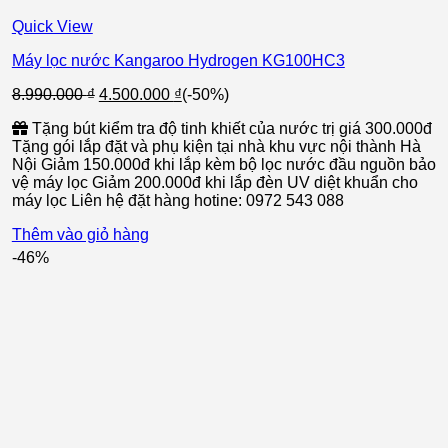
Quick View
Máy lọc nước Kangaroo Hydrogen KG100HC3
Giá
Giá
8.990.000
₫
4.500.000
₫
(-50%)
gốc
hiện
Tặng bút kiểm tra độ tinh khiết của nước trị giá 300.000đ
là:
tại
Tặng gói lắp đặt và phụ kiện tại nhà khu vực nội thành Hà
8.990.000 ₫.
là:
Nội Giảm 150.000đ khi lắp kèm bộ lọc nước đầu nguồn bảo
4.500.000 ₫.
vệ máy lọc Giảm 200.000đ khi lắp đèn UV diệt khuẩn cho
máy lọc Liên hệ đặt hàng hotine: 0972 543 088
Thêm vào giỏ hàng
-46%