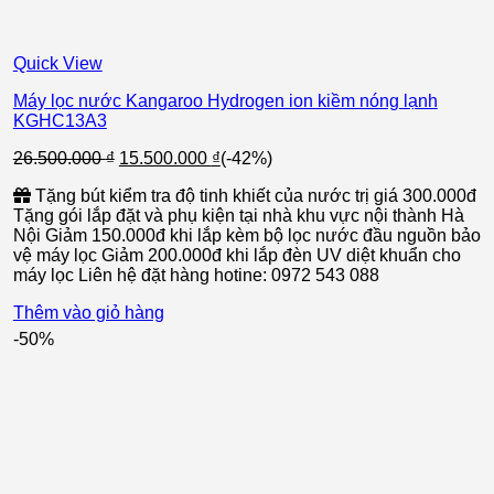
Quick View
Máy lọc nước Kangaroo Hydrogen ion kiềm nóng lạnh
KGHC13A3
Giá
Giá
26.500.000
₫
15.500.000
₫
(-42%)
gốc
hiện
Tặng bút kiểm tra độ tinh khiết của nước trị giá 300.000đ
là:
tại
Tặng gói lắp đặt và phụ kiện tại nhà khu vực nội thành Hà
26.500.000 ₫.
là:
Nội Giảm 150.000đ khi lắp kèm bộ lọc nước đầu nguồn bảo
15.500.000 ₫.
vệ máy lọc Giảm 200.000đ khi lắp đèn UV diệt khuẩn cho
máy lọc Liên hệ đặt hàng hotine: 0972 543 088
Thêm vào giỏ hàng
-50%