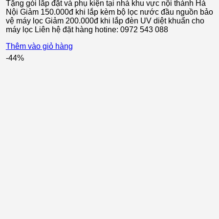
Tặng gói lắp đặt và phụ kiện tại nhà khu vực nội thành Hà
7.850.000 ₫.
là:
Nội Giảm 150.000đ khi lắp kèm bộ lọc nước đầu nguồn bảo
3.550.000 ₫.
vệ máy lọc Giảm 200.000đ khi lắp đèn UV diệt khuẩn cho
máy lọc Liên hệ đặt hàng hotine: 0972 543 088
Thêm vào giỏ hàng
-44%