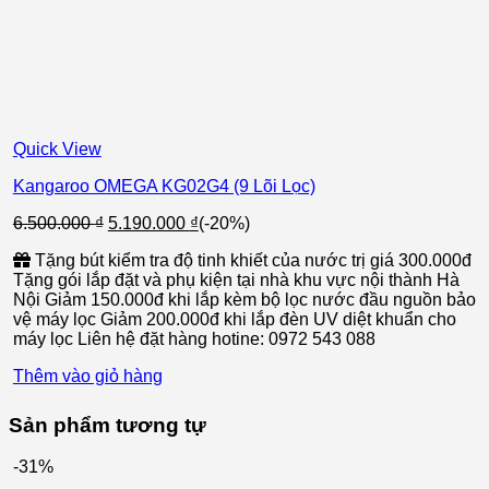
Quick View
Kangaroo OMEGA KG02G4 (9 Lõi Lọc)
Giá
Giá
6.500.000
₫
5.190.000
₫
(-20%)
gốc
hiện
Tặng bút kiểm tra độ tinh khiết của nước trị giá 300.000đ
là:
tại
Tặng gói lắp đặt và phụ kiện tại nhà khu vực nội thành Hà
6.500.000 ₫.
là:
Nội Giảm 150.000đ khi lắp kèm bộ lọc nước đầu nguồn bảo
5.190.000 ₫.
vệ máy lọc Giảm 200.000đ khi lắp đèn UV diệt khuẩn cho
máy lọc Liên hệ đặt hàng hotine: 0972 543 088
Thêm vào giỏ hàng
Sản phẩm tương tự
-31%