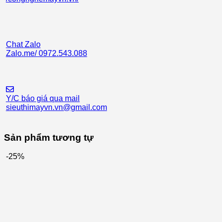
Chat Zalo
Zalo.me/ 0972.543.088
Y/C báo giá qua mail
sieuthimayvn.vn@gmail.com
Sản phẩm tương tự
-25%