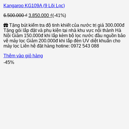
Kangaroo KG109A (9 Lõi Lọc)
Giá
Giá
6.500.000
₫
3.850.000
₫
(-41%)
gốc
hiện
Tặng bút kiểm tra độ tinh khiết của nước trị giá 300.000đ
là:
tại
Tặng gói lắp đặt và phụ kiện tại nhà khu vực nội thành Hà
6.500.000 ₫.
là:
Nội Giảm 150.000đ khi lắp kèm bộ lọc nước đầu nguồn bảo
3.850.000 ₫.
vệ máy lọc Giảm 200.000đ khi lắp đèn UV diệt khuẩn cho
máy lọc Liên hệ đặt hàng hotine: 0972 543 088
Thêm vào giỏ hàng
-45%