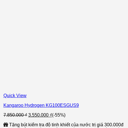
Quick View
Kangaroo Hydrogen KG100ESGUS9
Giá
Giá
7.850.000
₫
3.550.000
₫
(-55%)
gốc
hiện
Tặng bút kiểm tra độ tinh khiết của nước trị giá 300.000đ
là:
tại