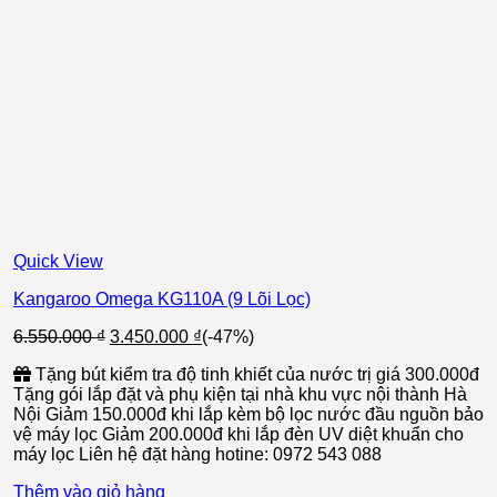
Quick View
Kangaroo Omega KG110A (9 Lõi Lọc)
Giá
Giá
6.550.000
₫
3.450.000
₫
(-47%)
gốc
hiện
Tặng bút kiểm tra độ tinh khiết của nước trị giá 300.000đ
là:
tại
Tặng gói lắp đặt và phụ kiện tại nhà khu vực nội thành Hà
6.550.000 ₫.
là:
Nội Giảm 150.000đ khi lắp kèm bộ lọc nước đầu nguồn bảo
3.450.000 ₫.
vệ máy lọc Giảm 200.000đ khi lắp đèn UV diệt khuẩn cho
máy lọc Liên hệ đặt hàng hotine: 0972 543 088
Thêm vào giỏ hàng