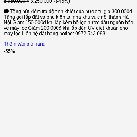
Giá
Giá
5.950.000
₫
3.250.000
₫
(-45%)
gốc
hiện
Tặng bút kiểm tra độ tinh khiết của nước trị giá 300.000đ
là:
tại
Tặng gói lắp đặt và phụ kiện tại nhà khu vực nội thành Hà
5.950.000 ₫.
là:
Nội Giảm 150.000đ khi lắp kèm bộ lọc nước đầu nguồn bảo
3.250.000 ₫.
vệ máy lọc Giảm 200.000đ khi lắp đèn UV diệt khuẩn cho
máy lọc Liên hệ đặt hàng hotine: 0972 543 088
Thêm vào giỏ hàng
-55%