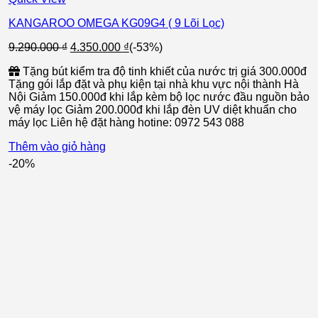
KANGAROO OMEGA KG09G4 ( 9 Lõi Lọc)
Giá
Giá
9.290.000
₫
4.350.000
₫
(-53%)
gốc
hiện
Tặng bút kiểm tra độ tinh khiết của nước trị giá 300.000đ
là:
tại
Tặng gói lắp đặt và phụ kiện tại nhà khu vực nội thành Hà
9.290.000 ₫.
là:
Nội Giảm 150.000đ khi lắp kèm bộ lọc nước đầu nguồn bảo
4.350.000 ₫.
vệ máy lọc Giảm 200.000đ khi lắp đèn UV diệt khuẩn cho
máy lọc Liên hệ đặt hàng hotine: 0972 543 088
Thêm vào giỏ hàng
-20%