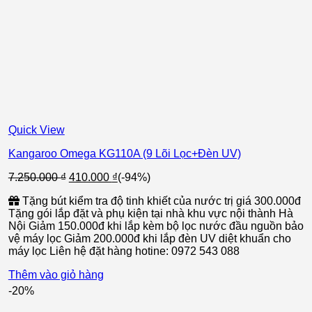
Quick View
Kangaroo Omega KG110A (9 Lõi Lọc+Đèn UV)
Giá
Giá
7.250.000
₫
410.000
₫
(-94%)
gốc
hiện
Tặng bút kiểm tra độ tinh khiết của nước trị giá 300.000đ
là:
tại
Tặng gói lắp đặt và phụ kiện tại nhà khu vực nội thành Hà
7.250.000 ₫.
là:
Nội Giảm 150.000đ khi lắp kèm bộ lọc nước đầu nguồn bảo
410.000 ₫.
vệ máy lọc Giảm 200.000đ khi lắp đèn UV diệt khuẩn cho
máy lọc Liên hệ đặt hàng hotine: 0972 543 088
Thêm vào giỏ hàng
-20%