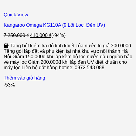
Quick View
Kangaroo Omega KG110A (9 Lõi Lọc+Đèn UV)
Giá
Giá
7.250.000
₫
410.000
₫
(-94%)
gốc
hiện
Tặng bút kiểm tra độ tinh khiết của nước trị giá 300.000đ
là:
tại
Tặng gói lắp đặt và phụ kiện tại nhà khu vực nội thành Hà
7.250.000 ₫.
là:
Nội Giảm 150.000đ khi lắp kèm bộ lọc nước đầu nguồn bảo
410.000 ₫.
vệ máy lọc Giảm 200.000đ khi lắp đèn UV diệt khuẩn cho
máy lọc Liên hệ đặt hàng hotine: 0972 543 088
Thêm vào giỏ hàng
-53%