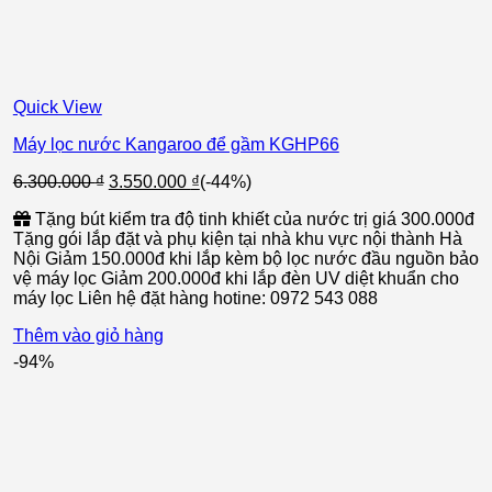
Quick View
Máy lọc nước Kangaroo để gầm KGHP66
Giá
Giá
6.300.000
₫
3.550.000
₫
(-44%)
gốc
hiện
Tặng bút kiểm tra độ tinh khiết của nước trị giá 300.000đ
là:
tại
Tặng gói lắp đặt và phụ kiện tại nhà khu vực nội thành Hà
6.300.000 ₫.
là:
Nội Giảm 150.000đ khi lắp kèm bộ lọc nước đầu nguồn bảo
3.550.000 ₫.
vệ máy lọc Giảm 200.000đ khi lắp đèn UV diệt khuẩn cho
máy lọc Liên hệ đặt hàng hotine: 0972 543 088
Thêm vào giỏ hàng
-94%