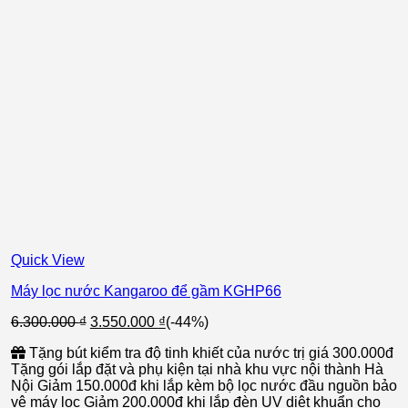
Quick View
Máy lọc nước Kangaroo để gầm KGHP66
Giá
Giá
6.300.000
₫
3.550.000
₫
(-44%)
gốc
hiện
Tặng bút kiểm tra độ tinh khiết của nước trị giá 300.000đ
là:
tại
Tặng gói lắp đặt và phụ kiện tại nhà khu vực nội thành Hà
6.300.000 ₫.
là:
Nội Giảm 150.000đ khi lắp kèm bộ lọc nước đầu nguồn bảo
3.550.000 ₫.
vệ máy lọc Giảm 200.000đ khi lắp đèn UV diệt khuẩn cho