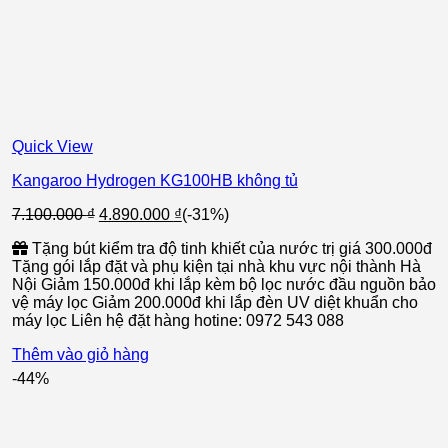
Quick View
Kangaroo Hydrogen KG100HB không tủ
Giá
Giá
7.100.000
₫
4.890.000
₫
(-31%)
gốc
hiện
Tặng bút kiểm tra độ tinh khiết của nước trị giá 300.000đ
là:
tại
Tặng gói lắp đặt và phụ kiện tại nhà khu vực nội thành Hà
7.100.000 ₫.
là:
Nội Giảm 150.000đ khi lắp kèm bộ lọc nước đầu nguồn bảo
4.890.000 ₫.
vệ máy lọc Giảm 200.000đ khi lắp đèn UV diệt khuẩn cho
máy lọc Liên hệ đặt hàng hotine: 0972 543 088
Thêm vào giỏ hàng
-44%