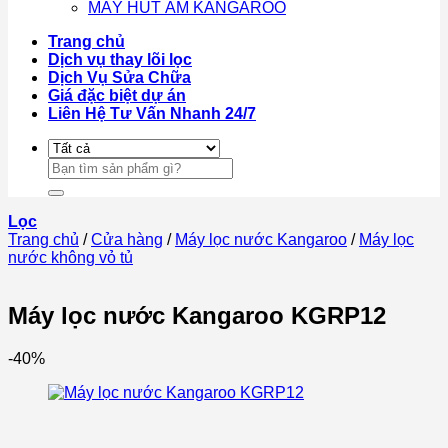
MÁY HÚT ẨM KANGAROO
Trang chủ
Dịch vụ thay lõi lọc
Dịch Vụ Sửa Chữa
Giá đặc biệt dự án
Liên Hệ Tư Vấn Nhanh 24/7
Tìm
kiếm:
Lọc
Trang chủ
/
Cửa hàng
/
Máy lọc nước Kangaroo
/
Máy lọc
nước không vỏ tủ
Máy lọc nước Kangaroo KGRP12
-40%