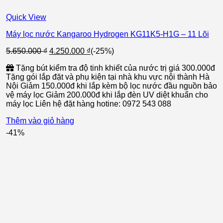
Quick View
Máy lọc nước Kangaroo Hydrogen KG11K5-H1G – 11 Lõi
Giá
Giá
5.650.000
₫
4.250.000
₫
(-25%)
gốc
hiện
Tặng bút kiểm tra độ tinh khiết của nước trị giá 300.000đ
là:
tại
Tặng gói lắp đặt và phụ kiện tại nhà khu vực nội thành Hà
5.650.000 ₫.
là:
Nội Giảm 150.000đ khi lắp kèm bộ lọc nước đầu nguồn bảo
4.250.000 ₫.
vệ máy lọc Giảm 200.000đ khi lắp đèn UV diệt khuẩn cho
máy lọc Liên hệ đặt hàng hotine: 0972 543 088
Thêm vào giỏ hàng
-41%