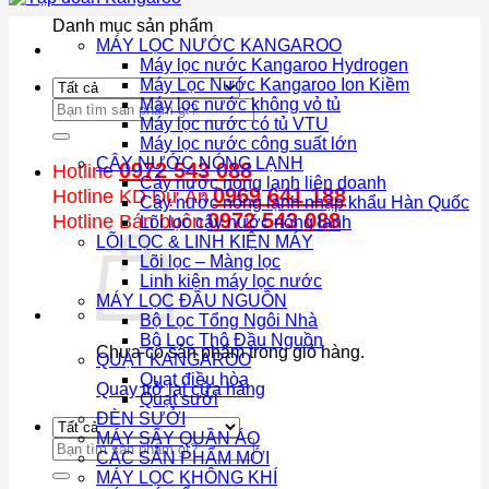
Danh mục sản phẩm
MÁY LỌC NƯỚC KANGAROO
Máy lọc nước Kangaroo Hydrogen
Máy Lọc Nước Kangaroo Ion Kiềm
Máy lọc nước không vỏ tủ
Tìm
Máy lọc nước có tủ VTU
kiếm:
Máy lọc nước công suất lớn
CÂY NƯỚC NÓNG LẠNH
0972 543 088
Hotline
Cây nước nóng lạnh liên doanh
0969 641 188
Hotline KD Dự Án
Cây nước nóng lạnh nhập khẩu Hàn Quốc
0972 543 088
Hotline Bán buôn
Lõi lọc cây nước nóng lạnh
LÕI LỌC & LINH KIỆN MÁY
Lõi lọc – Màng lọc
Linh kiện máy lọc nước
MÁY LỌC ĐẦU NGUỒN
Bộ Lọc Tổng Ngôi Nhà
Bộ Lọc Thô Đầu Nguồn
Chưa có sản phẩm trong giỏ hàng.
QUẠT KANGAROO
Quạt điều hòa
Quay trở lại cửa hàng
Quạt sưởi
ĐÈN SƯỞI
MÁY SẤY QUẦN ÁO
Tìm
CÁC SẢN PHẨM MỚI
kiếm:
MÁY LỌC KHÔNG KHÍ