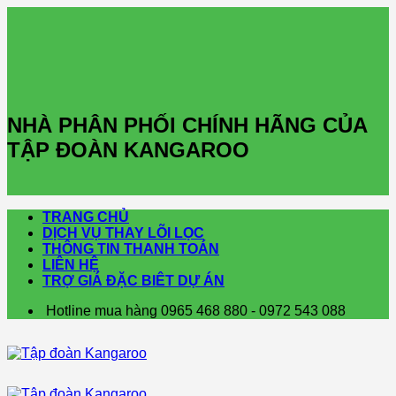
Skip
to
content
NHÀ PHÂN PHỐI CHÍNH HÃNG CỦA
TẬP ĐOÀN KANGAROO
TRANG CHỦ
DỊCH VỤ THAY LÕI LỌC
THÔNG TIN THANH TOÁN
LIÊN HỆ
TRỢ GIÁ ĐẶC BIÊT DỰ ÁN
Hotline mua hàng 0965 468 880 - 0972 543 088