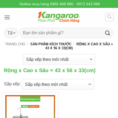
Skip
Hotline mua hàng 0965 468 880 - 0972 543 088
to
content
Tìm
kiếm:
TRANG CHỦ
/
SẢN PHẨM KÍCH THƯỚC
/
RỘNG X CAO X SÂU =
43 X 56 X 33(CM)
Rộng x Cao x Sâu = 43 x 56 x 33(cm)
Sắp xếp: