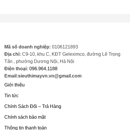
6.655.000 ₫.
là:
4.500.000 ₫.
Mã số doanh nghiệp:
0106121893
Địa chỉ:
C9-10, khu C, KĐT Geleximco, đường Lê Trọng
Tấn , phường Dương Nội, Hà Nội
Điện thoại:
096.964.1188
Email:sieuthimayvn.vn@gmail.com
Giới thiệu
Tin tức
Chính Sách Đổi – Trả Hàng
Chính sách bảo mật
Thông tin thanh toán