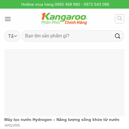
Skip
Hotline mua hàng 0965 468 880 - 0972 543 088
to
content
Tìm
kiếm:
Máy lọc nước Hydrogen – Năng lượng sống khỏe từ nước
16/01/2025