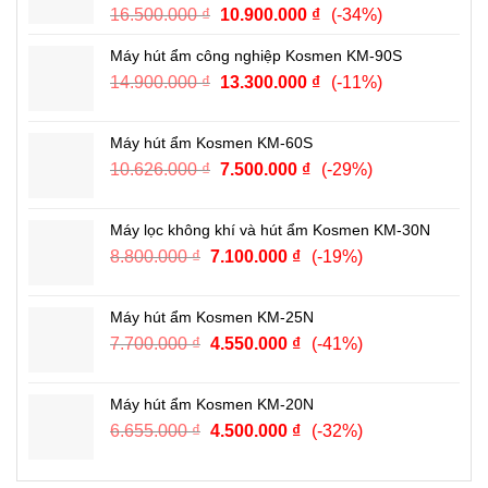
Giá
Giá
16.500.000
₫
10.900.000
₫
(-34%)
5.990.000 ₫.
gốc
hiện
Máy hút ẩm công nghiệp Kosmen KM-90S
là:
tại
Giá
Giá
14.900.000
₫
16.500.000 ₫.
13.300.000
₫
là:
(-11%)
gốc
hiện
10.900.000 ₫.
là:
tại
Máy hút ẩm Kosmen KM-60S
14.900.000 ₫.
là:
Giá
Giá
10.626.000
₫
7.500.000
₫
(-29%)
13.300.000 ₫.
gốc
hiện
là:
tại
Máy lọc không khí và hút ẩm Kosmen KM-30N
10.626.000 ₫.
là:
Giá
Giá
8.800.000
₫
7.100.000
₫
(-19%)
7.500.000 ₫.
gốc
hiện
là:
tại
Máy hút ẩm Kosmen KM-25N
8.800.000 ₫.
là:
Giá
Giá
7.700.000
₫
4.550.000
₫
(-41%)
7.100.000 ₫.
gốc
hiện
là:
tại
Máy hút ẩm Kosmen KM-20N
7.700.000 ₫.
là:
Giá
Giá
6.655.000
₫
4.500.000
₫
(-32%)
4.550.000 ₫.
gốc
hiện
là:
tại