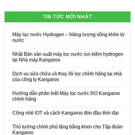
TIN TỨC MỚI NHẤT
Máy lọc nước Hydrogen – Năng lượng sống khỏe từ
nước
Không
có
Nhật Bản sản xuất máy lọc nước ion kiềm hydrogen
bình
luận
tại Nhà máy Kangaroo
ở
Máy
Không
lọc
có
Dịch vụ sửa chữa và thay lõi lọc chính hãng tại nhà
nước
bình
Hydrogen
luận
của công ty Kangaroo
–
ở
Năng
Nhật
Không
lượng
Bản
có
Hướng dẫn phân biệt Máy lọc nước RO Kangaroo
sống
sản
bình
khỏe
xuất
luận
chính hãng
từ
máy
ở
nước
lọc
Dịch
Không
nước
vụ
có
Công nhệ IOT và cách Kangaroo đón đầu thời đại
ion
sửa
bình
kiềm
chữa
luận
Không
hydrogen
và
ở
có
tại
thay
Hướng
Thủ tướng chính phủ tặng bằng khen cho Tập đoàn
bình
Nhà
lõi
dẫn
luận
Kangaroo
máy
lọc
phân
ở