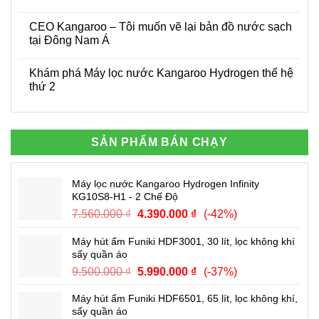
Kangaroo
chính
biệt
Công
Không
hãng
Máy
nhệ
có
tại
lọc
CEO Kangaroo – Tôi muốn vẽ lại bản đồ nước sạch
IOT
bình
nhà
nước
và
luận
tại Đông Nam Á
của
RO
cách
ở
công
Kangaroo
Kangaroo
Thủ
Không
ty
chính
đón
tướng
có
Kangaroo
hãng
Khám phá Máy lọc nước Kangaroo Hydrogen thế hệ
đầu
chính
bình
thời
phủ
luận
thứ 2
đại
tặng
ở
bằng
CEO
Không
khen
Kangaroo
có
cho
–
bình
Tập
Tôi
luận
đoàn
muốn
ở
SẢN PHẨM BÁN CHẠY
Kangaroo
vẽ
Khám
lại
phá
bản
Máy
đồ
lọc
Máy lọc nước Kangaroo Hydrogen Infinity
nước
nước
sạch
Kangaroo
KG10S8-H1 - 2 Chế Độ
tại
Hydrogen
Đông
thế
Giá
Giá
7.560.000
₫
4.390.000
₫
(-42%)
Nam
hệ
gốc
hiện
Á
thứ
2
Máy hút ẩm Funiki HDF3001, 30 lít, lọc không khí
là:
tại
sấy quần áo
7.560.000 ₫.
là:
Giá
Giá
9.500.000
₫
5.990.000
₫
(-37%)
4.390.000 ₫.
gốc
hiện
Máy hút ẩm Funiki HDF6501, 65 lít, lọc không khí,
là:
tại
sấy quần áo
9.500.000 ₫.
là: