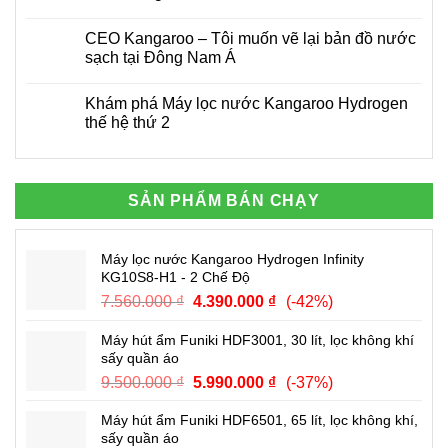
tại
lọc
Công
Không
nhà
nước
nhệ
có
CEO Kangaroo – Tôi muốn vẽ lại bản đồ nước
của
RO
IOT
bình
công
Kangaroo
và
luận
sạch tại Đông Nam Á
ty
chính
cách
ở
Kangaroo
hãng
Kangaroo
Thủ
Không
đón
tướng
có
Khám phá Máy lọc nước Kangaroo Hydrogen
đầu
chính
bình
thời
phủ
luận
thế hệ thứ 2
đại
tặng
ở
bằng
CEO
Không
khen
Kangaroo
có
cho
–
bình
Tập
Tôi
luận
đoàn
muốn
ở
SẢN PHẨM BÁN CHẠY
Kangaroo
vẽ
Khám
lại
phá
bản
Máy
đồ
lọc
Máy lọc nước Kangaroo Hydrogen Infinity
nước
nước
sạch
Kangaroo
KG10S8-H1 - 2 Chế Độ
tại
Hydrogen
Đông
thế
Giá
Giá
7.560.000
₫
4.390.000
₫
(-42%)
Nam
hệ
gốc
hiện
Á
thứ
2
Máy hút ẩm Funiki HDF3001, 30 lít, lọc không khí
là:
tại
sấy quần áo
7.560.000 ₫.
là:
Giá
Giá
9.500.000
₫
5.990.000
₫
(-37%)
4.390.000 ₫.
gốc
hiện
Máy hút ẩm Funiki HDF6501, 65 lít, lọc không khí,
là:
tại
sấy quần áo
9.500.000 ₫.
là: