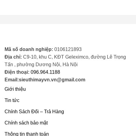
6.655.000 ₫.
là:
4.500.000 ₫.
Mã số doanh nghiệp:
0106121893
Địa chỉ:
C9-10, khu C, KĐT Geleximco, đường Lê Trọng
Tấn , phường Dương Nội, Hà Nội
Điện thoại:
096.964.1188
Email:sieuthimayvn.vn@gmail.com
Giới thiệu
Tin tức
Chính Sách Đổi – Trả Hàng
Chính sách bảo mật
Thông tin thanh toán