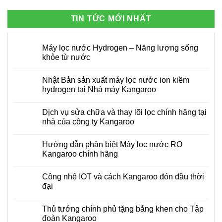
TIN TỨC MỚI NHẤT
Máy lọc nước Hydrogen – Năng lượng sống
khỏe từ nước
Không
có
Nhật Bản sản xuất máy lọc nước ion kiềm
bình
luận
hydrogen tại Nhà máy Kangaroo
ở
Máy
Không
lọc
có
Dịch vụ sửa chữa và thay lõi lọc chính hãng tại
nước
bình
Hydrogen
luận
nhà của công ty Kangaroo
–
ở
Năng
Nhật
Không
lượng
Bản
có
Hướng dẫn phân biệt Máy lọc nước RO
sống
sản
bình
khỏe
xuất
luận
Kangaroo chính hãng
từ
máy
ở
nước
lọc
Dịch
Không
nước
vụ
có
Công nhệ IOT và cách Kangaroo đón đầu thời
ion
sửa
bình
kiềm
chữa
luận
đại
hydrogen
và
ở
tại
thay
Hướng
Không
Nhà
lõi
dẫn
có
Thủ tướng chính phủ tặng bằng khen cho Tập
máy
lọc
phân
bình
Kangaroo
chính
biệt
luận
đoàn Kangaroo
hãng
Máy
ở