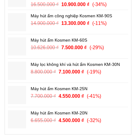
Giá
Giá
16.500.000
₫
10.900.000
₫
(-34%)
5.990.000 ₫.
gốc
hiện
Máy hút ẩm công nghiệp Kosmen KM-90S
là:
tại
Giá
Giá
14.900.000
₫
16.500.000 ₫.
13.300.000
₫
là:
(-11%)
gốc
hiện
10.900.000 ₫.
là:
tại
Máy hút ẩm Kosmen KM-60S
14.900.000 ₫.
là:
Giá
Giá
10.626.000
₫
7.500.000
₫
(-29%)
13.300.000 ₫.
gốc
hiện
là:
tại
Máy lọc không khí và hút ẩm Kosmen KM-30N
10.626.000 ₫.
là:
Giá
Giá
8.800.000
₫
7.100.000
₫
(-19%)
7.500.000 ₫.
gốc
hiện
là:
tại
Máy hút ẩm Kosmen KM-25N
8.800.000 ₫.
là:
Giá
Giá
7.700.000
₫
4.550.000
₫
(-41%)
7.100.000 ₫.
gốc
hiện
là:
tại
Máy hút ẩm Kosmen KM-20N
7.700.000 ₫.
là:
Giá
Giá
6.655.000
₫
4.500.000
₫
(-32%)
4.550.000 ₫.
gốc
hiện
là:
tại