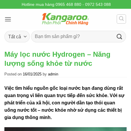
Skip
Hotline mua hàng 0965 468 880 - 0972 543 088
to
content
Tìm
kiếm:
Máy lọc nước Hydrogen – Năng
lượng sống khỏe từ nước
Posted on
16/01/2025
by
admin
Việc tìm hiểu nguồn gốc loại nước bạn đang dùng rất
quan trọng vì liên quan trực tiếp đến sức khỏe. Với sự
phát triển của xã hội, con người dần tạo thói quan
uống nước tốt – nước khỏe nhờ sử dụng các thiết bị
gia dụng thông minh.