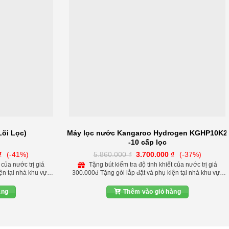
õi Lọc)
Máy lọc nước Kangaroo Hydrogen KGHP10K2
-10 cấp lọc
Giá
Giá
Giá
₫
(-41%)
5.860.000
₫
3.700.000
₫
(-37%)
hiện
gốc
hiện
Tặng bút kiểm tra độ tinh khiết của nước trị giá
tại
là:
tại
ện tại nhà khu vực
300.000đ Tặng gói lắp đặt và phụ kiện tại nhà khu vực
.
là:
5.860.000 ₫.
là:
i lắp kèm bộ lọc
nội thành Hà Nội Giảm 150.000đ khi lắp kèm bộ lọc
3.850.000 ₫.
3.700.000 ₫.
m 200.000đ khi lắp
nước đầu nguồn bảo vệ máy lọc Giảm 200.000đ khi lắp
àng
Thêm vào giỏ hàng
hệ đặt hàng hotine:
đèn UV diệt khuẩn cho máy lọc Liên hệ đặt hàng hotine:
0972 543 088