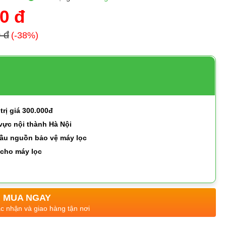
0 đ
 đ
(-38%)
trị giá 300.000đ
 vực nội thành Hà Nội
đầu nguồn bảo vệ máy lọc
 cho máy lọc
MUA NGAY
ác nhận và giao hàng tận nơi