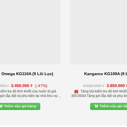
 Omega KG110A (9 Lõi Lọc)
Kangaroo KG109A (9 L
Giá
Giá
Giá
.000
₫
3.450.000
₫
(-47%)
6.500.000
₫
3.850.000
gốc
hiện
gốc
Tặng bút kiểm tra độ tinh khiết của nước trị giá
là:
tại
là:
ói lắp đặt và phụ kiện tại nhà khu vực
300.000đ Tặng gói lắp đặt và phụ ki
6.550.000 ₫.
là:
6.500.000 ₫
Nội Giảm 150.000đ khi lắp kèm bộ lọc
nội thành Hà Nội Giảm 150.000đ kh
3.450.000 ₫.
bảo vệ máy lọc Giảm 200.000đ khi lắp
nước đầu nguồn bảo vệ máy lọc Giả
Thêm vào giỏ hàng
Thêm vào giỏ h
n cho máy lọc Liên hệ đặt hàng hotine:
đèn UV diệt khuẩn cho máy lọc Liên 
0972 543 088
0972 543 088