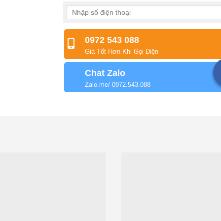
0972 543 088
Giá Tốt Hơn Khi Gọi Điện
Chat Zalo
Zalo.me/ 0972.543.088