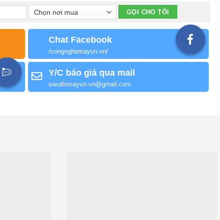
Chat Facebook
/congnghemayvn.vn/
Y/C báo giá qua mail
sieuthimayvn.vn@gmail.com