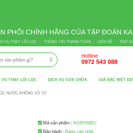
N PHỐI CHÍNH HÃNG CỦA TẬP ĐOÀN 
CH VỤ THAY LÕI LỌC
THÔNG TIN THANH TOÁN
LIÊN HỆ
TRỢ GI
Hotline
0972 543 088
 VỤ THAY LÕI LỌC
DỊCH VỤ SỬA CHỮA
GIÁ ĐẶC BIỆT D
ỌC NƯỚC KHÔNG VỎ TỦ
Mã sản phẩm :
KGRP68EC
Bảo hành :
Đang cập nhật