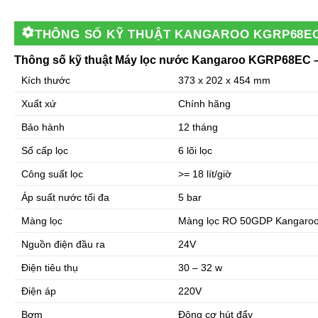
THÔNG SỐ KỸ THUẬT
KANGAROO KGRP68EC 
Thông số kỹ thuật Máy lọc nước Kangaroo KGRP68EC –
Kích thước
373 x 202 x 454 mm
Xuất xứ
Chính hãng
Bảo hành
12 tháng
Số cấp lọc
6 lõi lọc
Công suất lọc
>= 18 lít/giờ
Áp suất nước tối đa
5 bar
Màng lọc
Màng lọc RO 50GDP Kangaroo
Nguồn điện đầu ra
24V
Điện tiêu thụ
30 – 32 w
Điện áp
220V
Bơm
Động cơ hút đẩy