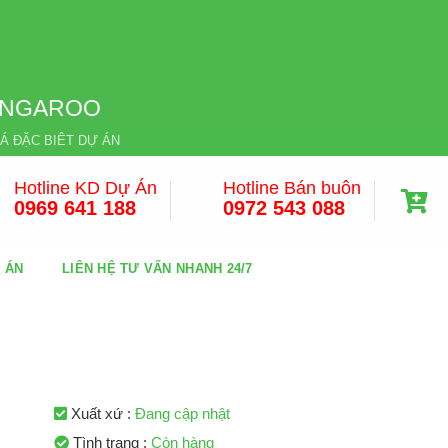
KANGAROO
Á ĐẶC BIÊT DỰ ÁN
Hotline KD Dự Án
Hotline Bán buôn
0969 641 188
0972 543 088
Ự ÁN
LIÊN HỆ TƯ VẤN NHANH 24/7
Xuất xứ :
Đang cập nhật
Tình trạng :
Còn hàng