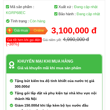
Mã sản phẩm :
Xuất xứ :
Đang cập nhật
KGRP68EC
Bảo hành :
Đang cập nhật
Tình trạng :
Còn hàng
3,100,000 đ
Giá mua
Online
4,990,000 đ
Giá tốt hơn khi gọi điện
Giá niêm yết:
(-38%)
KHUYẾN MẠI KHI MUA HÀNG
Giá và khuyến mãi khi mua sản phẩm
Tặng bút kiểm tra độ tinh khiết của nước trị giá
300.000đ
Tặng gói lắp đặt và phụ kiện tại nhà khu vực nội
thành Hà Nội
Giảm 150.000đ khi lắp kèm bộ lọc nước đầu