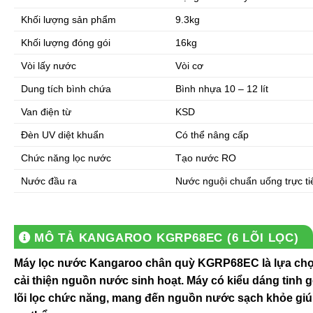
Khối lượng sản phẩm
9.3kg
Khối lượng đóng gói
16kg
Vòi lấy nước
Vòi cơ
Dung tích bình chứa
Bình nhựa 10 – 12 lít
Van điện từ
KSD
Đèn UV diệt khuẩn
Có thể nâng cấp
Chức năng lọc nước
Tạo nước RO
Nước đầu ra
Nước nguội chuẩn uống trực t
MÔ TẢ
KANGAROO KGRP68EC (6 LÕI LỌC)
Máy lọc nước Kangaroo chân quỳ KGRP68EC là lựa chọn
cải thiện nguồn nước sinh hoạt. Máy có kiểu dáng tinh 
lõi lọc chức năng, mang đến nguồn nước sạch khỏe giúp