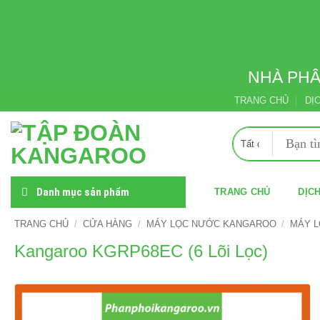
Skip
to
content
NHÀ PHÂ
TRANG CHỦ
DỊ
Tìm
kiếm:
Danh mục sản phẩm
TRANG CHỦ
DỊCH
TRANG CHỦ
/
CỬA HÀNG
/
MÁY LỌC NƯỚC KANGAROO
/
MÁY L
Kangaroo KGRP68EC (6 Lõi Lọc)